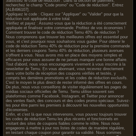
Saisissez le code de réduction : Dans la section de paiement,
recherchez le champ "Code promo" ou "Code de réduction". Entrez
[ALB496107].
Appliquez le code : Cliquez sur "Appliquer" ou "Valider" pour que la
réduction soit appliquée à votre total.
Vérifiez et payez : Assurez-vous que la réduction a été correctement
appliquée et finalisez votre commande. Profitez de vos économies !
Comment trouver le code de réduction Temu 40% de réduction ?
Nous comprenons que trouver les meilleures offres est essentiel pour
vous, et c'est pourquoi nous souhaitons vous guider. Pour obtenir le
code de réduction Temu 40% de réduction pour la première commande
et les derniers coupons Temu 40% de réduction, plusieurs avenues
s'offrent à vous. Nous avons mis en place des moyens simples et
efficaces pour vous assurer de ne jamais manquer une bonne affaire.
Tout d'abord, nous vous encourageons vivement à vous inscrire à la
newsletter de Temu. En vous abonnant, vous recevrez directement
dans votre boîte de réception des coupons vérifiés et testés, y
compris les dernières promotions et les codes de réduction exclusifs.
C'est le moyen le plus direct de rester informé des offres en cours.
De plus, nous vous conseillons de visiter régulièrement les pages de
médias sociaux officielles de Temu. Temu utilise souvent ses
plateformes comme Facebook, Instagram, et Twitter pour annoncer
des ventes flash, des concours et des codes promo spéciaux. Suivez-
les pour être parmi les premiers à découvrir les nouvelles opportunités
d'économies.
Enfin, et c'est là que nous intervenons, vous pouvez toujours trouver
les codes de réduction Temu les plus récents et fonctionnels en
visitant des sites de coupons fiables comme le nôtre. Nous nous
engageons à mettre à jour nos listes de codes de manière régulière,
en testant chaque coupon pour garantir sa validité. Nous sommes