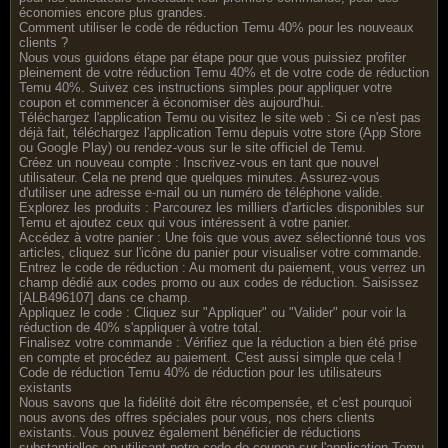
économies encore plus grandes.
Comment utiliser le code de réduction Temu 40% pour les nouveaux
clients ?
Nous vous guidons étape par étape pour que vous puissiez profiter
pleinement de votre réduction Temu 40% et de votre code de réduction
Temu 40%. Suivez ces instructions simples pour appliquer votre
coupon et commencer à économiser dès aujourd'hui.
Téléchargez l'application Temu ou visitez le site web : Si ce n'est pas
déjà fait, téléchargez l'application Temu depuis votre store (App Store
ou Google Play) ou rendez-vous sur le site officiel de Temu.
Créez un nouveau compte : Inscrivez-vous en tant que nouvel
utilisateur. Cela ne prend que quelques minutes. Assurez-vous
d'utiliser une adresse e-mail ou un numéro de téléphone valide.
Explorez les produits : Parcourez les milliers d'articles disponibles sur
Temu et ajoutez ceux qui vous intéressent à votre panier.
Accédez à votre panier : Une fois que vous avez sélectionné tous vos
articles, cliquez sur l'icône du panier pour visualiser votre commande.
Entrez le code de réduction : Au moment du paiement, vous verrez un
champ dédié aux codes promo ou aux codes de réduction. Saisissez
[ALB496107] dans ce champ.
Appliquez le code : Cliquez sur "Appliquer" ou "Valider" pour voir la
réduction de 40% s'appliquer à votre total.
Finalisez votre commande : Vérifiez que la réduction a bien été prise
en compte et procédez au paiement. C'est aussi simple que cela !
Code de réduction Temu 40% de réduction pour les utilisateurs
existants
Nous savons que la fidélité doit être récompensée, et c'est pourquoi
nous avons des offres spéciales pour vous, nos chers clients
existants. Vous pouvez également bénéficier de réductions
substantielles en utilisant notre code de coupon sur l'application Temu.