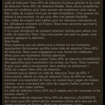
code de réduction Temu 40% de réduction livraison gratuite et du code
de réduction Temu 40% de réduction Reddit. Nous avons simplifié les
termes et conditions pour vous assurer une expérience sans tracas.
Nos codes de coupon n'ont pas de date d'expiration. Vous pouvez les
utiliser à tout moment, ce qui vous offre une grande flexibilité.
Nos codes de coupon sont valides pour les nouveaux utilisateurs et
les utilisateurs existants en France. Nous nous assurons que tout le
monde peut en profiter.
Il n'y a pas d'exigence de montant minimum d'achat pour utiliser nos
codes de réduction Temu. Que votre panier soit petit ou grand, vous
pouvez appliquer la réduction.
Note finale
Nous espérons que cet article vous a éclairé sur les immenses
opportunités d'économies qu'offre notre code de réduction Temu 40%
de réduction. Nous nous engageons à vous fournir les meilleures
offres pour une expérience d'achat optimisée.
N'oubliez pas d'utiliser le coupon Temu 40% de réduction [ALB496107]
dès aujourd'hui pour transformer vos achats sur Temu. Nous sommes
là pour vous aider à économiser, alors profitez-en pleinement !
FAQs du coupon Temu 40% de réduction
Comment puis-je obtenir un code de réduction Temu de 40% ?
Vous pouvez obtenir un code de réduction Temu de 40% en vous
inscrivant à la newsletter de Temu, en visitant leurs pages de médias
sociaux, ou en consultant des sites de coupons fiables comme le
nôtre pour des codes vérifiés.
Le code de réduction Temu 40% est-il valable pour les nouveaux et les
anciens clients ?
Oui, notre code de réduction Temu 40% de réduction, [ALB496107],
est conçu pour être utilisé par les nouveaux clients ainsi que par les
clients existants en France, offrant des avantages à tous.