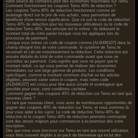
votre source de confiance pour des économies maximales sur Temu.
Comment fonctionnent les coupons Temu 40% de réduction ?
Les coupons Temu 40% de réduction fonctionnent comme un
avantage direct sur le prix de vos achats, vous permettant de
bénéficier d'une remise significative. Que ce soit le code de réduction
Temu 40% de réduction pour les nouveaux utilisateurs ou le code de
réduction Temu 40%, leur principe est le même : ils réduisent le
montant total de votre panier lorsque vous les appliquez lors du
processus de paiement.
Lorsque vous entrez un code de coupon comme [ALB496107] dans le
champ désigné lors de votre commande, le système de Temu le
reconnaît et calcule instantanément la réduction. Cette réduction est
ensuite déduite du total de votre commande avant que vous ne
procédiez au paiement. Cela signifie que vous ne payez que le
montant réduit, ce qui vous permet de réaliser des économies
immédiates sur une large gamme de produits. Les conditions
spécifiques, comme le montant minimum d'achat ou les articles
éligibles, peuvent varier selon le coupon, mais notre code
[ALB496107] est conçu pour être aussi simple et avantageux que
possible pour vous, sans conditions cachées.
Comment gagner des coupons 40% de réduction sur Temu en tant que
nouveau client ?
En tant que nouveau client, vous avez de nombreuses opportunités de
gagner des coupons 40% de réduction sur Temu, et nous sommes là
pour vous aider à les saisir. Le code de réduction Temu 40% de
réduction et le coupon Temu 40% de réduction première commande
sont des atouts majeurs pour commencer à économiser dès votre
inscription.
Dès que vous vous inscrivez sur Temu en tant que nouvel utilisateur,
vous êtes souvent éligible à un pack de bienvenue qui inclut des