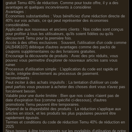
gratuit Temu 40% de réduction. Comme pour toute offre, il y a des
avantages et quelques inconvénients à considérer.
Avantages :
Économies substantielles : Vous bénéficiez d'une réduction directe de
40% sur vos achats, ce qui peut représenter des économies
considérables.
Applicable aux nouveaux et anciens clients : Nos codes sont conçus
pour profiter à tous les utilisateurs, qu'ils soient fidèles ou qu'ils
découvrent Temu pour la première fois.
Accès à des offres exclusives : Souvent, l'utilisation d'un code comme
[ALB496107] débloque d'autres avantages comme des packs de
coupons supplémentaires ou des livraisons gratuites.
Encourage la découverte de produits : Avec des prix réduits, vous
pouvez vous permettre d'explorer de nouveaux articles sans vous
ruiner.
Processus d'utilisation simple : L'application du code est rapide et
facile, intégrée directement au processus de paiement.
Inconvénients :
Peut inciter à des achats impulsifs : La tentation d'utiliser un code
peut parfois vous pousser à acheter des choses dont vous n'avez pas
forcément besoin.
Valable pour une durée limitée : Bien que nos codes n'aient pas de
date d'expiration fixe (comme spécifié ci-dessous), d'autres
promotions Temu peuvent être temporaires.
Dépend de la disponibilité des produits : La réduction s'applique aux
articles en stock, et les produits les plus populaires peuvent être
rapidement épuisés.
Termes et conditions du code de réduction Temu 40% de réduction en
2025
Nous tenons à être transparents sur les modalités d'utilisation de notre