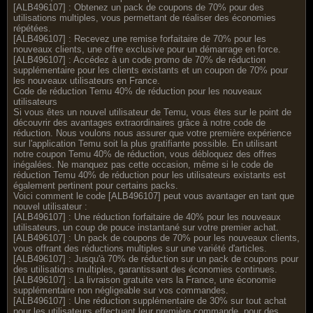
[ALB496107] : Obtenez un pack de coupons de 70% pour des
utilisations multiples, vous permettant de réaliser des économies
répétées.
[ALB496107] : Recevez une remise forfaitaire de 70% pour les
nouveaux clients, une offre exclusive pour un démarrage en force.
[ALB496107] : Accédez à un code promo de 70% de réduction
supplémentaire pour les clients existants et un coupon de 70% pour
les nouveaux utilisateurs en France.
Code de réduction Temu 40% de réduction pour les nouveaux
utilisateurs
Si vous êtes un nouvel utilisateur de Temu, vous êtes sur le point de
découvrir des avantages extraordinaires grâce à notre code de
réduction. Nous voulons nous assurer que votre première expérience
sur l'application Temu soit la plus gratifiante possible. En utilisant
notre coupon Temu 40% de réduction, vous débloquez des offres
inégalées. Ne manquez pas cette occasion, même si le code de
réduction Temu 40% de réduction pour les utilisateurs existants est
également pertinent pour certains packs.
Voici comment le code [ALB496107] peut vous avantager en tant que
nouvel utilisateur :
[ALB496107] : Une réduction forfaitaire de 40% pour les nouveaux
utilisateurs, un coup de pouce instantané sur votre premier achat.
[ALB496107] : Un pack de coupons de 70% pour les nouveaux clients,
vous offrant des réductions multiples sur une variété d'articles.
[ALB496107] : Jusqu'à 70% de réduction sur un pack de coupons pour
des utilisations multiples, garantissant des économies continues.
[ALB496107] : La livraison gratuite vers la France, une économie
supplémentaire non négligeable sur vos commandes.
[ALB496107] : Une réduction supplémentaire de 30% sur tout achat
pour les utilisateurs effectuant leur première commande, pour des