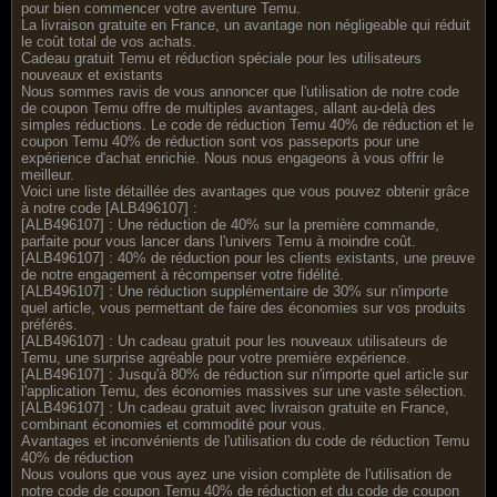
pour bien commencer votre aventure Temu.
La livraison gratuite en France, un avantage non négligeable qui réduit
le coût total de vos achats.
Cadeau gratuit Temu et réduction spéciale pour les utilisateurs
nouveaux et existants
Nous sommes ravis de vous annoncer que l'utilisation de notre code
de coupon Temu offre de multiples avantages, allant au-delà des
simples réductions. Le code de réduction Temu 40% de réduction et le
coupon Temu 40% de réduction sont vos passeports pour une
expérience d'achat enrichie. Nous nous engageons à vous offrir le
meilleur.
Voici une liste détaillée des avantages que vous pouvez obtenir grâce
à notre code [ALB496107] :
[ALB496107] : Une réduction de 40% sur la première commande,
parfaite pour vous lancer dans l'univers Temu à moindre coût.
[ALB496107] : 40% de réduction pour les clients existants, une preuve
de notre engagement à récompenser votre fidélité.
[ALB496107] : Une réduction supplémentaire de 30% sur n'importe
quel article, vous permettant de faire des économies sur vos produits
préférés.
[ALB496107] : Un cadeau gratuit pour les nouveaux utilisateurs de
Temu, une surprise agréable pour votre première expérience.
[ALB496107] : Jusqu'à 80% de réduction sur n'importe quel article sur
l'application Temu, des économies massives sur une vaste sélection.
[ALB496107] : Un cadeau gratuit avec livraison gratuite en France,
combinant économies et commodité pour vous.
Avantages et inconvénients de l'utilisation du code de réduction Temu
40% de réduction
Nous voulons que vous ayez une vision complète de l'utilisation de
notre code de coupon Temu 40% de réduction et du code de coupon